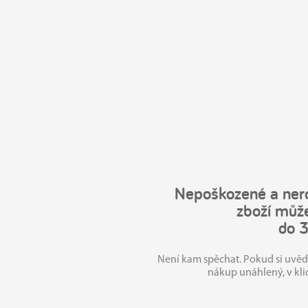
Nepoškozené a ner
zboží může
do 3
Není kam spěchat. Pokud si uvěd
nákup unáhlený, v klid