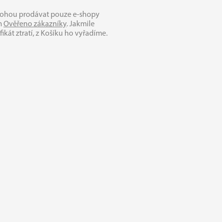
mohou prodávat pouze e‑shopy
em
Ověřeno zákazníky
. Jakmile
ikát ztratí, z Košíku ho vyřadíme.