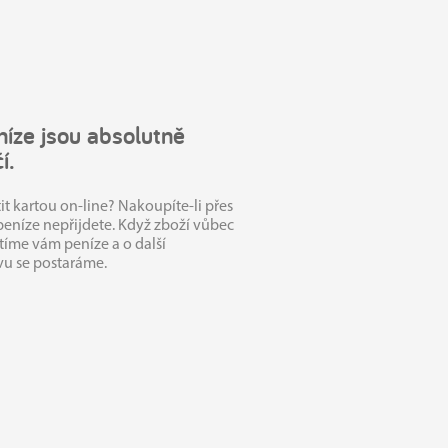
íze jsou absolutně
í.
tit kartou on-line? Nakoupíte‑li přes
 peníze nepřijdete. Když zboží vůbec
átíme vám peníze a o další
vu se postaráme.