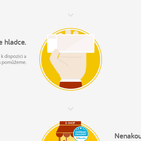
 hladce.
k dispozici a
ám pomůžeme.
Nenakou