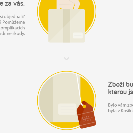
e za vás.
 si objednali?
é? Pomůžeme
 komplikacích
adíme škody.
Zboží bu
kterou j
Bylo vám zbo
byla v Košík