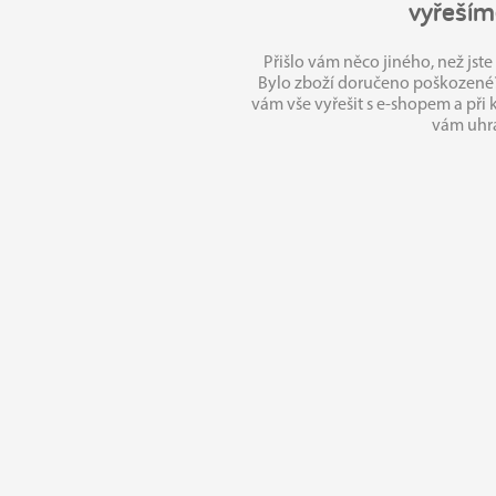
vyřeším
Přišlo vám něco jiného, než jste
Bylo zboží doručeno poškozen
vám vše vyřešit s e‑shopem a při
vám uhr