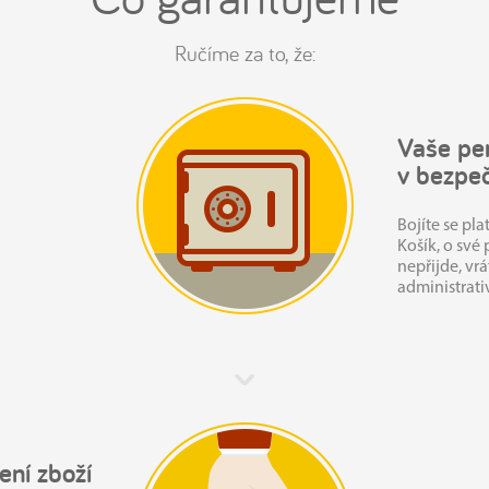
Ručíme za to, že:
Vaše pen
v bezpeč
Bojíte se pla
Košík, o své
nepřijde, vr
administrati
ení zboží