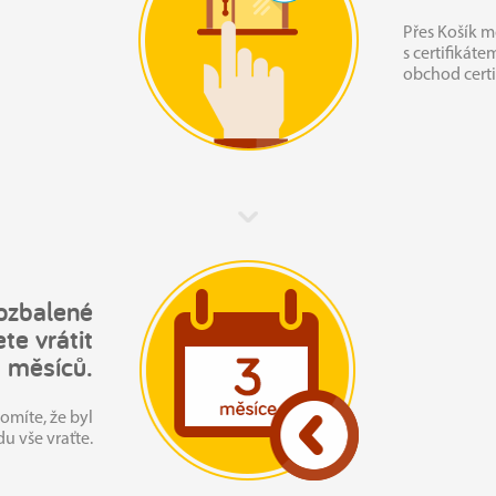
Přes Košík 
s certifikát
obchod certif
ozbalené
te vrátit
 měsíců.
omíte, že byl
u vše vraťte.