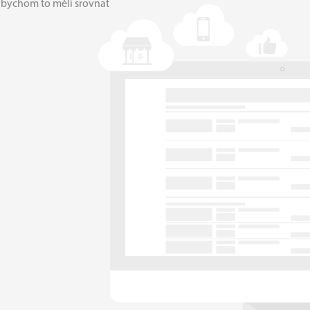
ybychom to měli srovnat