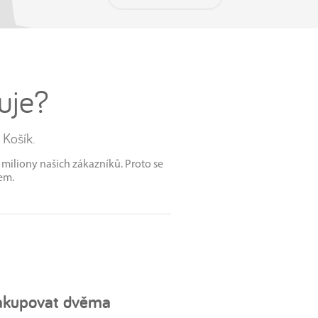
uje?
Košík.
i miliony našich zákazníků. Proto se
em.
akupovat dvěma